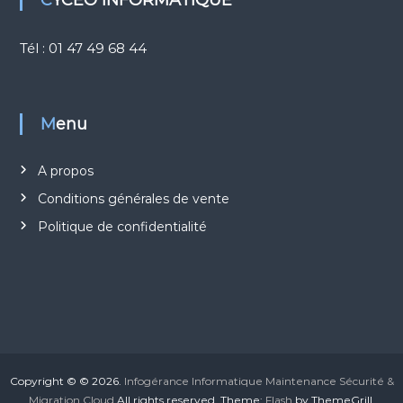
CYCEO INFORMATIQUE
u
d
Tél : 01 47 49 68 44
Menu
A propos
Conditions générales de vente
Politique de confidentialité
Copyright © © 2026.
Infogérance Informatique Maintenance Sécurité &
Migration Cloud
All rights reserved. Theme:
Flash
by ThemeGrill.