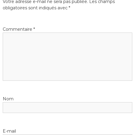
Votre adresse e-mail ne sera pas publiée.
Les champs
t
a
obligatoires sont indiqués avec
*
t
i
i
q
q
u
u
Commentaire
*
e
e
M
a
i
n
t
e
n
a
n
Nom
c
e
S
é
E-mail