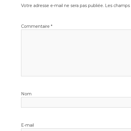
n
a
Votre adresse e-mail ne sera pas publiée.
Les champs o
f
t
o
i
r
q
m
Commentaire
*
u
a
e
t
i
M
q
a
u
i
e
n
t
e
n
a
Nom
n
c
e
S
E-mail
é