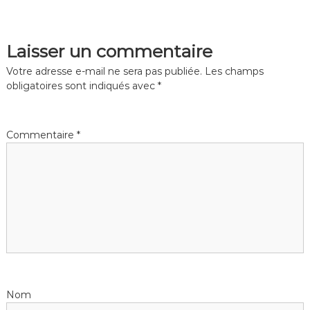
t
a
t
i
i
q
Laisser un commentaire
q
u
u
Votre adresse e-mail ne sera pas publiée.
Les champs
e
e
obligatoires sont indiqués avec
*
M
a
i
Commentaire
*
n
t
e
n
a
n
c
e
S
é
Nom