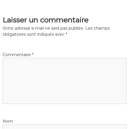
t
a
t
i
i
q
Laisser un commentaire
q
u
u
Votre adresse e-mail ne sera pas publiée.
Les champs
e
e
obligatoires sont indiqués avec
*
M
a
i
Commentaire
*
n
t
e
n
a
n
c
e
S
Nom
é