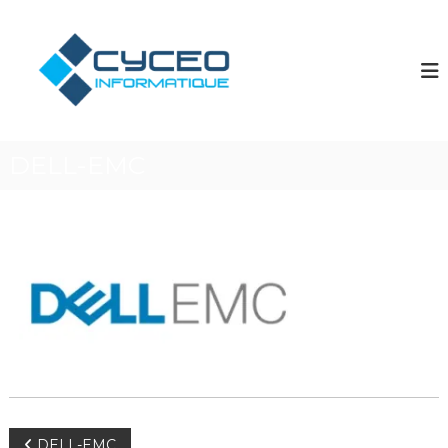
A
l
I
C
r
l
n
é
e
f
a
r
o
t
a
e
g
u
u
é
c
r
DELL-EMC
r
d
o
e
n
a
b
t
n
i
e
c
e
n
n
e
u
ê
I
t
n
r
e
f
i
o
n
r
f
o
m
r
a
m
DELL-EMC