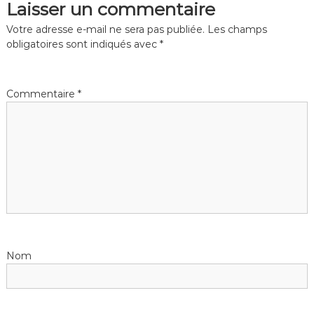
v
Laisser un commentaire
t
a
t
i
i
Votre adresse e-mail ne sera pas publiée.
Les champs
i
q
obligatoires sont indiqués avec
*
q
u
u
g
e
e
a
M
Commentaire
*
a
t
i
n
i
t
e
o
n
a
n
n
c
d
Nom
e
S
e
é