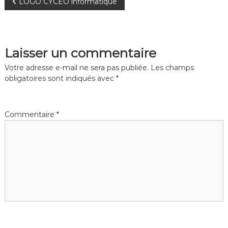
N
LOGO CYCEO informatique
t
a
t
i
a
i
q
q
u
u
v
Laisser un commentaire
e
e
i
Votre adresse e-mail ne sera pas publiée.
Les champs
M
obligatoires sont indiqués avec
*
a
g
i
n
a
Commentaire
*
t
e
t
n
a
i
n
c
o
e
S
n
é