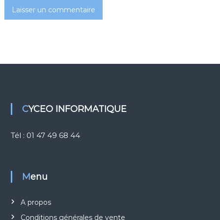
u
c
d
l
e
CYCEO INFORMATIQUE
Tél : 01 47 49 68 44
Menu
A propos
Conditions générales de vente