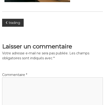
t
a
t
i
i
q
q
u
u
N
trading
e
e
M
a
a
i
v
Laisser un commentaire
n
i
Votre adresse e-mail ne sera pas publiée.
Les champs
t
obligatoires sont indiqués avec
*
e
g
n
a
a
Commentaire
*
n
c
t
e
S
i
é